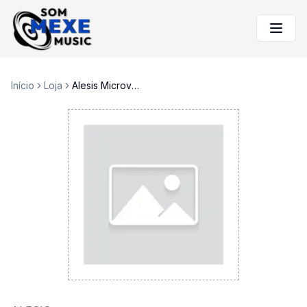
Início
Loja
Alesis Microverb III efx processor