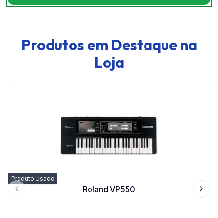
Produtos em Destaque na
Loja
Produto Usado
Roland VP550
Previous slide
Next 