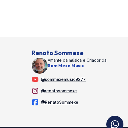
Renato Sommexe
Amante da música e Criador da
Som Mexe Music
@sommexemusic9277
@renatosommexe
@RenatoSommexe