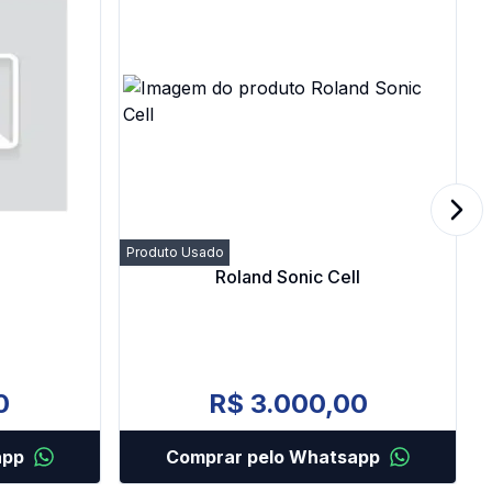
Next
Produto Usado
P
Roland Sonic Cell
0
R$ 3.000,00
app
Comprar pelo Whatsapp