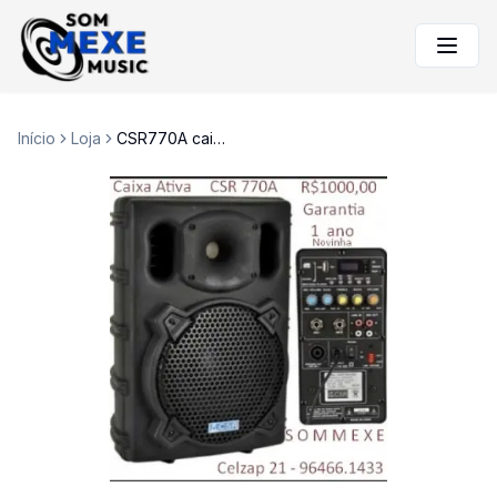
Início
Loja
CSR770A caixa ativa com Usb mp3 player nova 1 ano de garantia