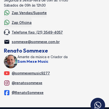
Segunda a Sexta-feira de 09h às 17h30
Sábados de 09h às 12h30
Zap Vendas/Suporte
Zap Oficina
Telefone fixo: (21) 3549-4057
sommexe@sommexe.com.br
Renato Sommexe
Amante da música e Criador da
Som Mexe Music
@sommexemusic9277
@renatosommexe
@RenatoSommexe