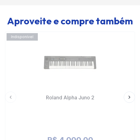
Aproveite e compre também
Indisponível
Roland Alpha Juno 2
Previous slide
Next 
R$ 4.000,00