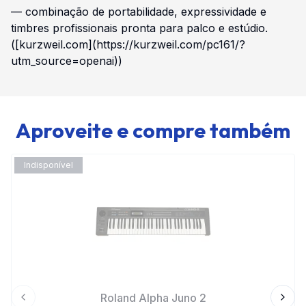
— combinação de portabilidade, expressividade e
timbres profissionais pronta para palco e estúdio.
([kurzweil.com](https://kurzweil.com/pc161/?
utm_source=openai))
Aproveite e compre também
Indisponível
Roland Alpha Juno 2
Previous slide
Next 