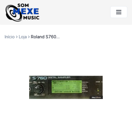
Início
Loja
Roland S760 Sampler c/32Mb Ram