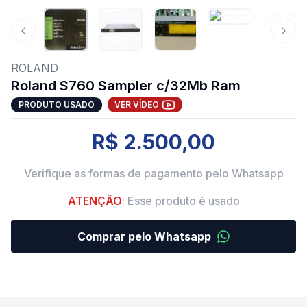
Previous slide
Next 
ROLAND
Roland S760 Sampler c/32Mb Ram
PRODUTO USADO
VER VÍDEO
R$ 2.500,00
Verifique as formas de pagamento pelo Whatsapp
ATENÇÃO
: Esse produto é usado
Comprar pelo Whatsapp