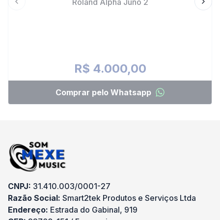
Roland Alpha Juno 2
Previous slide
Next 
R$ 4.000,00
Comprar pelo Whatsapp
CNPJ:
31.410.003/0001-27
Razão Social:
Smart2tek Produtos e Serviços Ltda
Endereço:
Estrada do Gabinal, 919