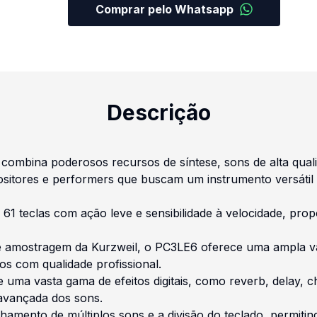
Comprar pelo Whatsapp
Descrição
ombina poderosos recursos de síntese, sons de alta qualida
sitores e performers que buscam um instrumento versátil e
61 teclas com ação leve e sensibilidade à velocidade, pro
e amostragem da Kurzweil, o PC3LE6 oferece uma ampla vari
os com qualidade profissional.
e uma vasta gama de efeitos digitais, como reverb, delay,
avançada dos sons.
hamento de múltiplos sons e a divisão do teclado, permiti