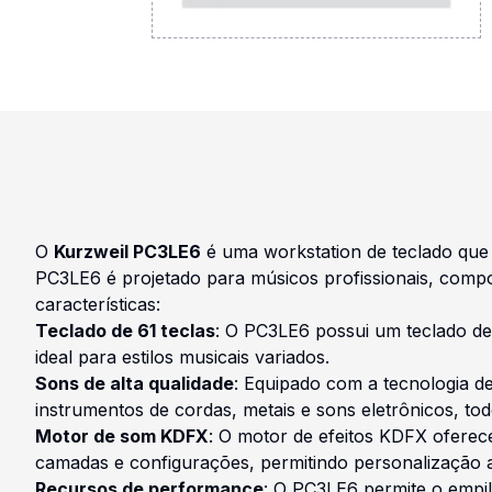
O
Kurzweil PC3LE6
é uma workstation de teclado que c
PC3LE6 é projetado para músicos profissionais, compo
características:
Teclado de 61 teclas
: O PC3LE6 possui um teclado de 
ideal para estilos musicais variados.
Sons de alta qualidade
: Equipado com a tecnologia d
instrumentos de cordas, metais e sons eletrônicos, tod
Motor de som KDFX
: O motor de efeitos KDFX oferec
camadas e configurações, permitindo personalização 
Recursos de performance
: O PC3LE6 permite o empil