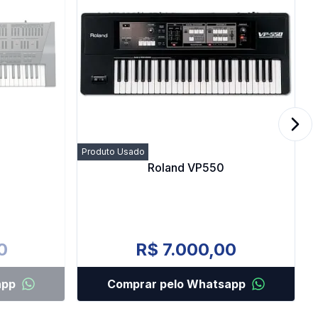
Next
Produto Usado
Roland VP550
0
R$ 7.000,00
app
Comprar pelo Whatsapp