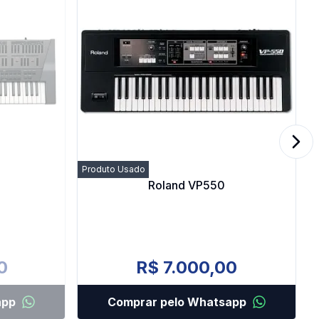
Next
Produto Usado
Roland VP550
0
R$ 7.000,00
app
Comprar pelo Whatsapp