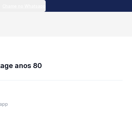
Chame no Whatsapp
tage anos 80
sapp