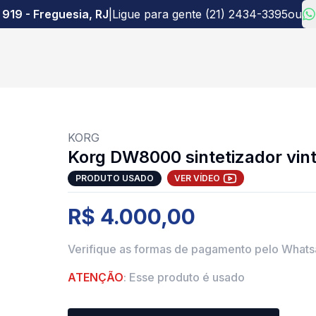
 919 - Freguesia, RJ
|
Ligue para gente (21) 2434-3395
ou
KORG
Korg DW8000 sintetizador vin
PRODUTO USADO
VER VÍDEO
R$ 4.000,00
Verifique as formas de pagamento pelo What
ATENÇÃO
: Esse produto é usado