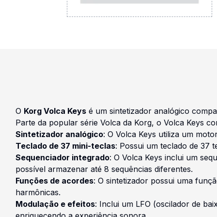
O
Korg Volca Keys
é um sintetizador analógico compac
Parte da popular série Volca da Korg, o Volca Keys com
Sintetizador analógico
: O Volca Keys utiliza um motor
Teclado de 37 mini-teclas
: Possui um teclado de 37 t
Sequenciador integrado
: O Volca Keys inclui um seq
possível armazenar até 8 sequências diferentes.
Funções de acordes
: O sintetizador possui uma funç
harmônicas.
Modulação e efeitos
: Inclui um LFO (oscilador de ba
enriquecendo a experiência sonora.