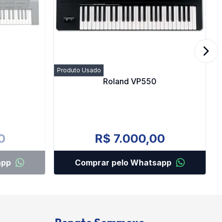
Next
Produto Usado
Roland VP550
0
R$ 7.000,00
app
Comprar pelo Whatsapp