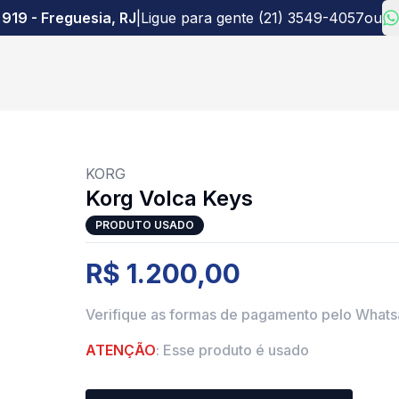
 919 - Freguesia, RJ
|
Ligue para gente (21) 3549-4057
ou
KORG
Korg Volca Keys
PRODUTO USADO
R$ 1.200,00
Verifique as formas de pagamento pelo What
ATENÇÃO
: Esse produto é usado