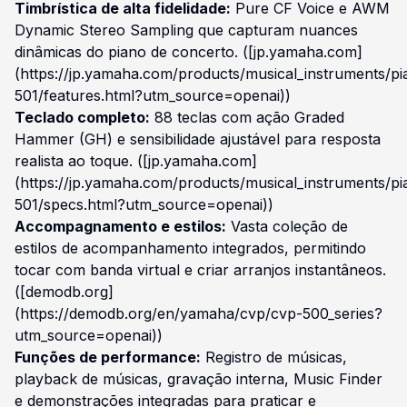
Timbrística de alta fidelidade:
Pure CF Voice e AWM
Dynamic Stereo Sampling que capturam nuances
dinâmicas do piano de concerto. ([jp.yamaha.com]
(https://jp.yamaha.com/products/musical_instruments/pi
501/features.html?utm_source=openai))
Teclado completo:
88 teclas com ação Graded
Hammer (GH) e sensibilidade ajustável para resposta
realista ao toque. ([jp.yamaha.com]
(https://jp.yamaha.com/products/musical_instruments/pi
501/specs.html?utm_source=openai))
Accompagnamento e estilos:
Vasta coleção de
estilos de acompanhamento integrados, permitindo
tocar com banda virtual e criar arranjos instantâneos.
([demodb.org]
(https://demodb.org/en/yamaha/cvp/cvp-500_series?
utm_source=openai))
Funções de performance:
Registro de músicas,
playback de músicas, gravação interna, Music Finder
e demonstrações integradas para praticar e