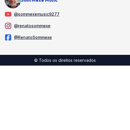
Som Mexe Music
@sommexemusic9277
@renatosommexe
@RenatoSommexe
© Todos os direitos reservados