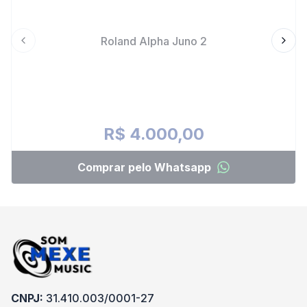
Roland Alpha Juno 2
Previous slide
Next 
R$ 4.000,00
Comprar pelo Whatsapp
CNPJ:
31.410.003/0001-27