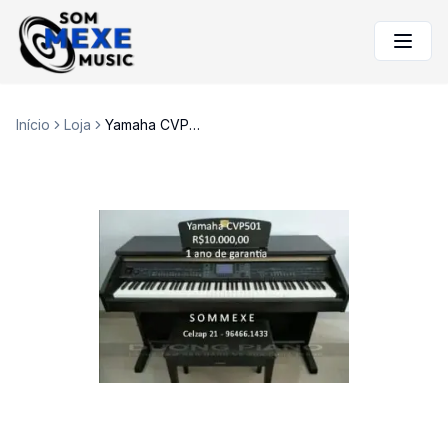
Início
Loja
Yamaha CVP501 clavinova na Sommexe com 1 ano de garantia