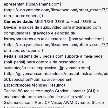
apresentar. ([usa.yamaha.com]
(https://usa.yamaha.com/files/download/other_assets/
utm_source=openai))
Conectividade:
MIDI/USB (USB to Host / USB to
Device) e saídas de áudio/vídeo para integração com
computadores, gravação e exibição de
letras/partituras em telas externas. ([usa.yamaha.com]
(https://usa.yamaha.com/files/download/other_assets/
utm_source=openai))
Pedais:
sistema de 3 pedais com suporte a meia-pedal
(half-pedal) para controle de ressonância e
sustentação mais expressiva. ([jp.yamaha.com]
(https://jp.yamaha.com/products/musical_instruments/pi
501/specs.html?utm_source=openai))
Especificações técnicas (resumo)
Teclas: 88 teclas com ação Graded Hammer (GH) e
acabamento com sensação de marfim sintético.
Sistema de som: Pure CF Voice; AWM Dynamic Stereo