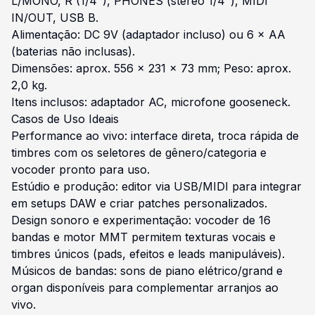
L/MONO, R (1/4"), PHONES (stereo 1/4"), MIDI
IN/OUT, USB B.
Alimentação: DC 9V (adaptador incluso) ou 6 × AA
(baterias não inclusas).
Dimensões: aprox. 556 × 231 × 73 mm; Peso: aprox.
2,0 kg.
Itens inclusos: adaptador AC, microfone gooseneck.
Casos de Uso Ideais
Performance ao vivo: interface direta, troca rápida de
timbres com os seletores de gênero/categoria e
vocoder pronto para uso.
Estúdio e produção: editor via USB/MIDI para integrar
em setups DAW e criar patches personalizados.
Design sonoro e experimentação: vocoder de 16
bandas e motor MMT permitem texturas vocais e
timbres únicos (pads, efeitos e leads manipuláveis).
Músicos de bandas: sons de piano elétrico/grand e
organ disponíveis para complementar arranjos ao
vivo.