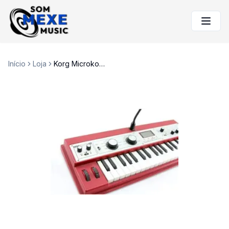
Início
Loja
Korg Microkorg XL Sintetizador Vocoder 1 ano de garantia