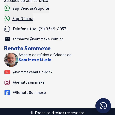
Sábados de 09h às 12h30
Zap Vendas/Suporte
Zap Oficina
Telefone fixo: (21) 3549-4057
sommexe@sommexe.com.br
Renato Sommexe
Amante da música e Criador da
Som Mexe Music
@sommexemusic9277
@renatosommexe
@RenatoSommexe
© Todos os direitos reservados