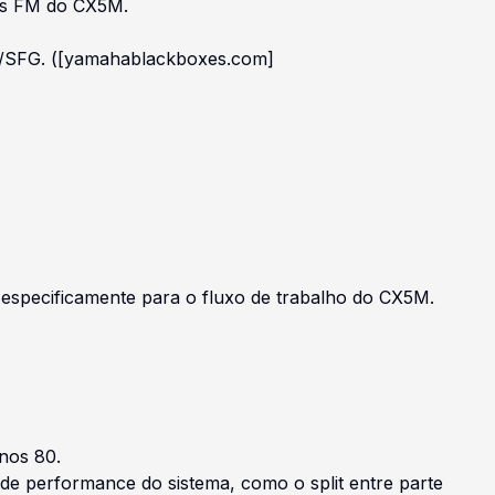
zes FM do CX5M.
X5M/SFG. ([yamahablackboxes.com]
especificamente para o fluxo de trabalho do CX5M.
anos 80.
e performance do sistema, como o split entre parte