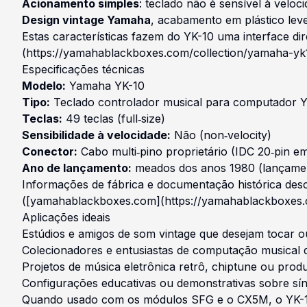
Acionamento simples
: teclado não é sensível à velo
Design vintage Yamaha
, acabamento em plástico leve
Estas características fazem do YK-10 uma interface d
(https://yamahablackboxes.com/collection/yamaha-y
Especificações técnicas
Modelo:
Yamaha YK-10
Tipo:
Teclado controlador musical para computador
Teclas:
49 teclas (full‑size)
Sensibilidade à velocidade:
Não (non‑velocity)
Conector:
Cabo multi‑pino proprietário (IDC 20‑pin e
Ano de lançamento:
meados dos anos 1980 (lançame
Informações de fábrica e documentação histórica des
([yamahablackboxes.com](https://yamahablackboxes.
Aplicações ideais
Estúdios e amigos de som vintage que desejam tocar 
Colecionadores e entusiastas de computação musical 
Projetos de música eletrônica retrô, chiptune ou pro
Configurações educativas ou demonstrativas sobre sín
Quando usado com os módulos SFG e o CX5M, o YK-10 p