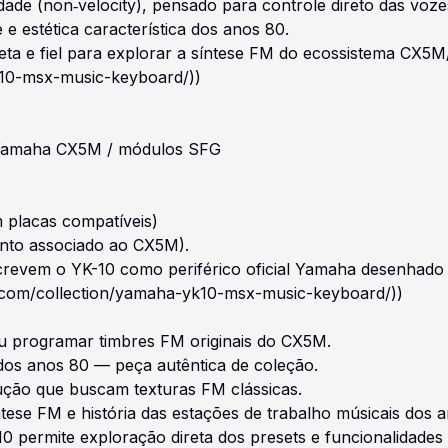
cidade (non‑velocity), pensado para controle direto das vo
 e estética característica dos anos 80.
ireta e fiel para explorar a síntese FM do ecossistema C
k10-msx-music-keyboard/))
 Yamaha CX5M / módulos SFG
m placas compatíveis)
nto associado ao CX5M).
crevem o YK-10 como periférico oficial Yamaha desenhado 
com/collection/yamaha-yk10-msx-music-keyboard/))
ou programar timbres FM originais do CX5M.
dos anos 80 — peça autêntica de coleção.
dução que buscam texturas FM clássicas.
tese FM e história das estações de trabalho músicais dos 
ermite exploração direta dos presets e funcionalidades d