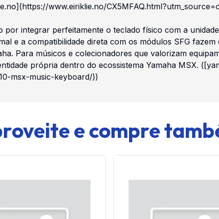
lie.no](https://www.eiriklie.no/CX5MFAQ.html?utm_source=
 por integrar perfeitamente o teclado físico com a unida
rmal e a compatibilidade direta com os módulos SFG fazem
maha. Para músicos e colecionadores que valorizam equipam
identidade própria dentro do ecossistema Yamaha MSX. ([
k10-msx-music-keyboard/))
roveite e compre tam