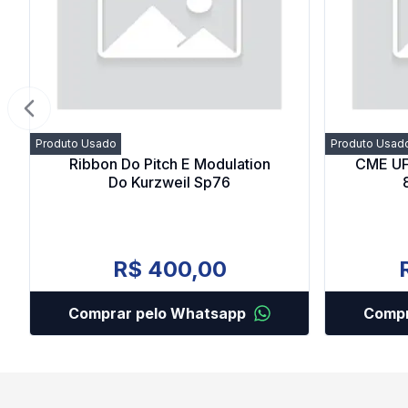
Previous slide
Produto Usado
Produto Usad
Ribbon Do Pitch E Modulation
CME UF8
Do Kurzweil Sp76
R$ 400,00
Comprar pelo Whatsapp
Compr