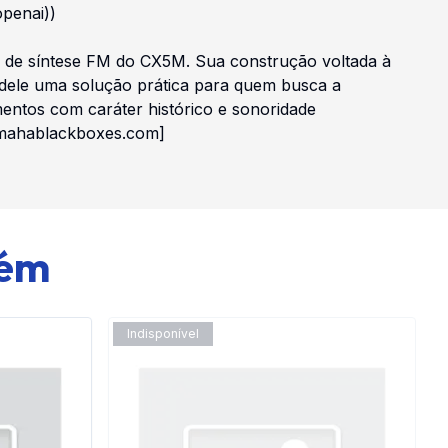
openai))
de de síntese FM do CX5M. Sua construção voltada à
 dele uma solução prática para quem busca a
entos com caráter histórico e sonoridade
yamahablackboxes.com]
bém
Indisponível