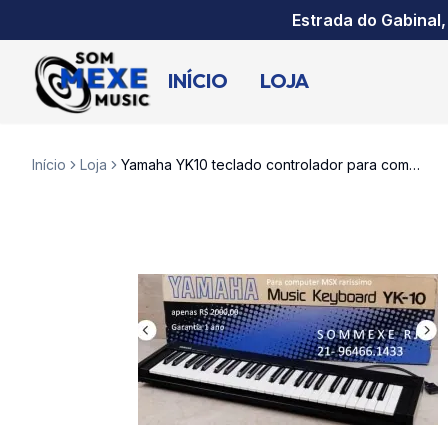
Estrada do Gabinal,
INÍCIO
LOJA
Início
Loja
Yamaha YK10 teclado controlador para computador Cx5m Msx anos 80 raridade na Sommexe celzap 21-964661433