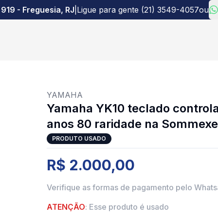
 919 - Freguesia, RJ
|
Ligue para gente (21) 3549-4057
ou
YAMAHA
Yamaha YK10 teclado contro
anos 80 raridade na Sommexe
PRODUTO USADO
R$ 2.000,00
Verifique as formas de pagamento pelo What
ATENÇÃO
: Esse produto é usado