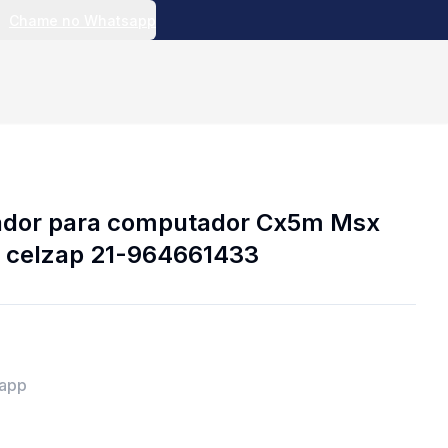
Chame no Whatsapp
lador para computador Cx5m Msx
 celzap 21-964661433
sapp