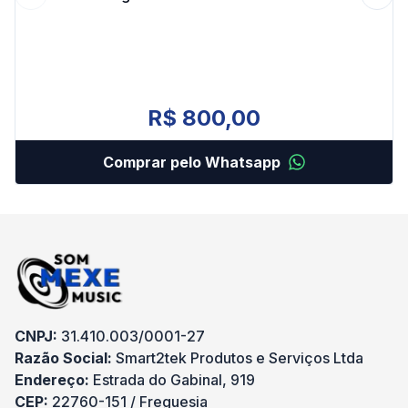
Previous slide
Next 
R$ 800,00
Comprar pelo Whatsapp
CNPJ:
31.410.003/0001-27
Razão Social:
Smart2tek Produtos e Serviços Ltda
Endereço:
Estrada do Gabinal, 919
CEP:
22760-151 / Freguesia