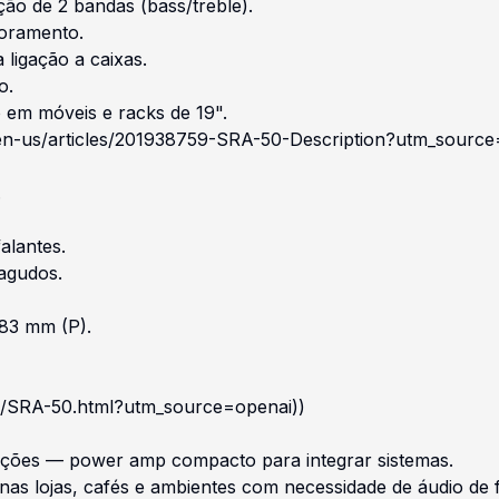
ção de 2 bandas (bass/treble).
toramento.
 ligação a caixas.
o.
 em móveis e racks de 19".
/en-us/articles/201938759-SRA-50-Description?utm_source
.
alantes.
 agudos.
83 mm (P).
amp/SRA-50.html?utm_source=openai))
ções — power amp compacto para integrar sistemas.
nas lojas, cafés e ambientes com necessidade de áudio de 