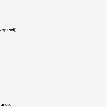
=openai))
fundo.