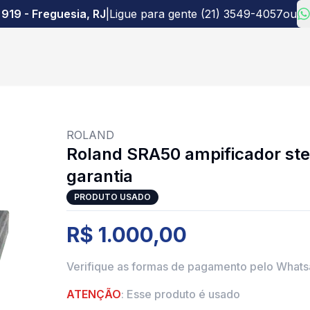
 919 - Freguesia, RJ
|
Ligue para gente (21) 3549-4057
ou
ROLAND
Roland SRA50 ampificador ste
garantia
PRODUTO USADO
R$ 1.000,00
Verifique as formas de pagamento pelo What
ATENÇÃO
: Esse produto é usado