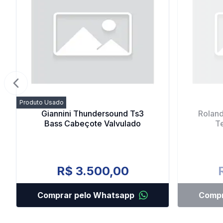
Previous slide
Produto Usado
Giannini Thundersound Ts3
Rolan
Bass Cabeçote Valvulado
T
R$ 3.500,00
Comprar pelo Whatsapp
Compr