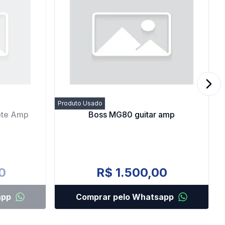
Next
Produto Usado
ote Amp
Boss MG80 guitar amp
0
R$ 1.500,00
app
Comprar pelo Whatsapp