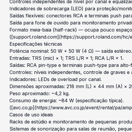
Controles independentes de nível por canal e equaliza
Indicadores de sobrecarga (LED) para proteção/moni
Saídas flexíveis: conectores RCA e terminais push para
Saída para fone de ouvido para monitoramento privad
Formato meia-baia (half-rack) — ocupa pouco espaço
([support.roland.com](https://support.roland.com/hc
Especificações técnicas
Potência nominal: 50 W + 50 W (4 Ω) — saída estéreo
Entradas: TRS (mic) × 1; TRS L/R × 1; RCA L/R × 1.
Saídas: RCA pin-type e terminais push-type para alto-f
Controles: níveis independentes, controle de graves e
Indicadores: LEDs de overload por canal.
Dimensões aproximadas: 218 mm (L) × 44 mm (A) × 2
Peso aproximado: ~4,2 kg.
Consumo de energia: ~84 W (especificação típica).
([avc.co.jp](https://www.avc.co.jp/event/rental/pa/
Casos de uso ideais
Racks de estúdio e monitoramento de pequenas produ
Sistemas de sonorização para salas de reunião, peque