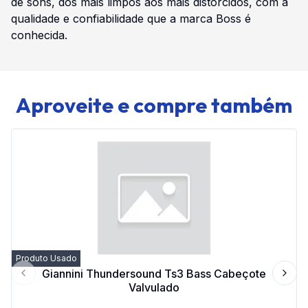
de sons, dos mais limpos aos mais distorcidos, com a
qualidade e confiabilidade que a marca Boss é
conhecida.
Aproveite e compre também
Produto Usado
Giannini Thundersound Ts3 Bass Cabeçote
Previous slide
Next 
Valvulado