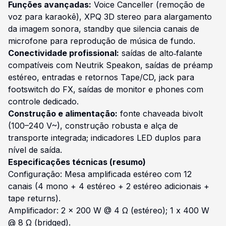
Funções avançadas:
Voice Canceller (remoção de
voz para karaokê), XPQ 3D stereo para alargamento
da imagem sonora, standby que silencia canais de
microfone para reprodução de música de fundo.
Conectividade profissional:
saídas de alto‑falante
compatíveis com Neutrik Speakon, saídas de préamp
estéreo, entradas e retornos Tape/CD, jack para
footswitch do FX, saídas de monitor e phones com
controle dedicado.
Construção e alimentação:
fonte chaveada bivolt
(100–240 V~), construção robusta e alça de
transporte integrada; indicadores LED duplos para
nível de saída.
Especificações técnicas (resumo)
Configuração: Mesa amplificada estéreo com 12
canais (4 mono + 4 estéreo + 2 estéreo adicionais +
tape returns).
Amplificador: 2 x 200 W @ 4 Ω (estéreo); 1 x 400 W
@ 8 Ω (bridged).