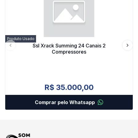
Produto Usado
Ssl Xrack Summing 24 Canais 2
Previous slide
Next 
Compressores
R$ 35.000,00
Comprar pelo Whatsapp