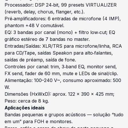
Processador: DSP 24‑bit, 99 presets VIRTUALIZER
(reverb, delay, chorus, flanger, etc.).
Pré‑amplificadores: 6 entradas de microfone (4 IMP),
phantom +48 V comutável.
EQ: 3 bandas por canal (mono) + filtro low‑cut; EQ
gráfico estéreo de 7 bandas no master.
Entradas/Saídas: XLR/TRS para microfone/linha, RCA
para CD/Tape, saídas Speakon para alto‑falantes,
saídas de préamp, saída de fone.
Controles por canal: trim, 3‑band EQ, monitor send,
FX send, fader de 60 mm, mute e LEDs de sinal/clip.
Alimentação: 100–240 V~, consumo aproximado: 500
W.
Dimensões (HxWxD): aprox. 122 x 390 x 425 mm;
Peso: cerca de 8 kg.
Aplicações ideais
Bandas pequenas e grupos acústicos — solução “tudo
em um” para FOH e monitores.