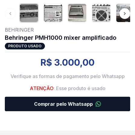
Previous slide
Next 
BEHRINGER
Behringer PMH1000 mixer amplificado
PRODUTO USADO
R$ 3.000,00
Verifique as formas de pagamento pelo Whatsapp
ATENÇÃO
: Esse produto é usado
Comprar pelo Whatsapp