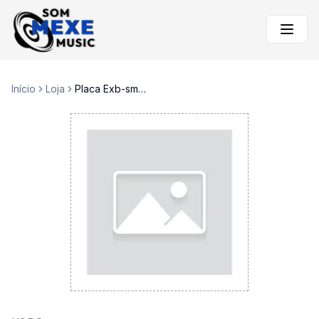
Início
Loja
Placa Exb-smpl Korg Triton le