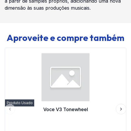
a partir de samples próprios, adicionando uma nova
dimensão às suas produções musicais.
Aproveite e compre também
Produto Usado
Voce V3 Tonewheel
Previous slide
Next 