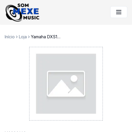
Início
Loja
Yamaha DXS12 MKII subwoofer