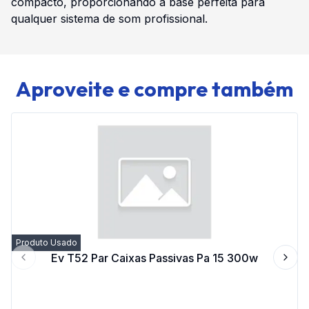
compacto, proporcionando a base perfeita para
qualquer sistema de som profissional.
Aproveite e compre também
Produto Usado
Ev T52 Par Caixas Passivas Pa 15 300w
Previous slide
Next 